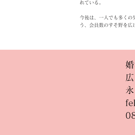
れている。
今後は、一人でも多くの
う、会員数のすそ野を広
婚
広
永
fe
0