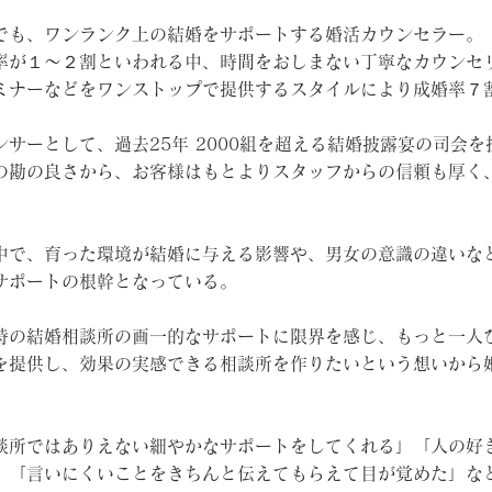
でも、ワンランク上の結婚をサポートする婚活カウンセラー。
率が１～２割といわれる中、時間をおしまない丁寧なカウンセ
ミナーなどをワンストップで提供するスタイルにより成婚率７
サーとして、過去25年 2000組を超える結婚披露宴の司会
の勘の良さから、お客様はもとよりスタッフからの信頼も厚く
中で、育った環境が結婚に与える影響や、男女の意識の違いな
サポートの根幹となっている。
時の結婚相談所の画一的なサポートに限界を感じ、もっと一人
提供し、効果の実感できる相談所を作りたいという想いから婚活
談所ではありえない細やかなサポートをしてくれる」「人の好
」「言いにくいことをきちんと伝えてもらえて目が覚めた」な