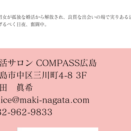
男女が孤独な婚活から解放され、良質な出会いの場で実りある
げるべく日夜、奮闘中。
活サロン COMPASS広島
島市中区三川町4-8 3F
田 眞希
lice@maki-nagata.com
82-962-9833